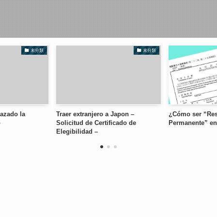
未分類
未分類
azado la
Traer extranjero a Japon –
¿Cómo ser “Res
o
Solicitud de Certificado de
Permanente” en
Elegibilidad –