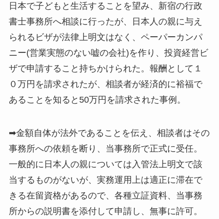
日本で子どもと生活することを望み、新宿の行政
書士事務所へ相談に行ったが、日本人の親に与え
られるビザが法律上明文はなく、ペーパーカンパ
ニー(営業実態のない嘘の会社)を作り、投資経営ビ
ザで申請すること持ちかけられた。報酬として１
０万円を請求されたが、相談者が経済的に裕福で
あることを知ると50万円を請求された事例。
➡金額自体が法外であることを伝え、相談者はその
事務所への依頼を断り、当事務所で正式に受任。
一般的に日本人の親については入管法上明文で該
当するものがないが、実務運用上は適正に滞在で
きる在留資格があるので、各種立証資料、当事務
所からの説明書を添付して申請し、無事に許可。