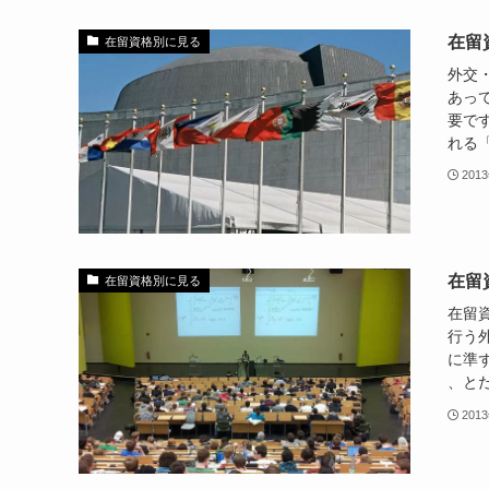
在留
在留資格別に見る
外交
あっ
要で
れる「
201
在留
在留資格別に見る
在留
行う
に準
、とだ
201