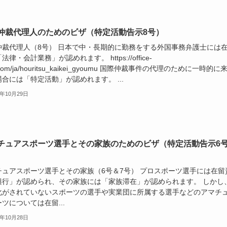
仲裁代理人のためのビザ（特定活動告示8号）
仲裁代理人（8号） 日本で中・長期的に勤務をする外国事務弁護士には
法律・会計業務」が認めれます。 https://office-
.com/ja/houritsu_kaikei_gyoumu 国際仲裁事件の代理のために一時的に
合には「特定活動」が認めれます。 ...
7年10月29日
チュアスポーツ選手とその家族のためのビザ（特定活動告示6
）
チュアスポーツ選手とその家族（6号＆7号） プロスポーツ選手には在留
興行」が認められ、その家族には「家族滞在」が認められます。 しかし
化がされていないスポーツの選手や実業団に所属する選手などのアマチ
ツについては在留...
7年10月28日