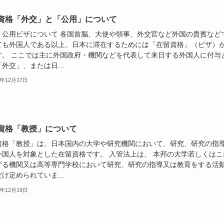
資格「外交」と「公用」について
・公用ビザについて 各国首脳、大使や領事、外交官など外国の貴賓など
ても外国人である以上、日本に滞在するためには「在留資格」（ビザ）
す。 ここでは主に外国政府・機関などを代表して来日する外国人に付与
外交」、または日...
3年12月17日
資格「教授」について
資格「教授」は、日本国内の大学や研究機関において、研究、研究の指
外国人を対象とした在留資格です。 入管法上は、 本邦の大学若しくはこ
ずる機関又は高等専門学校において研究、研究の指導又は教育をする活
け定められていま...
3年12月19日