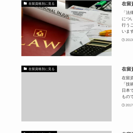
在留
在留資格別に見る
「法
につ
行う
います
201
在留
在留資格別に見る
在留
「技
日本
もので
201