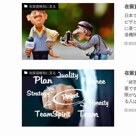
在留
在留資格別に見る
日本
ビザ
に基
道機関
201
在留
在留資格別に見る
「経
要で
限が
る人は
201