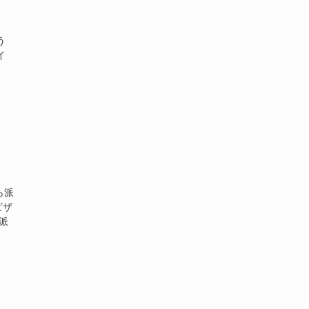
う
イ
ら派
ビザ
派