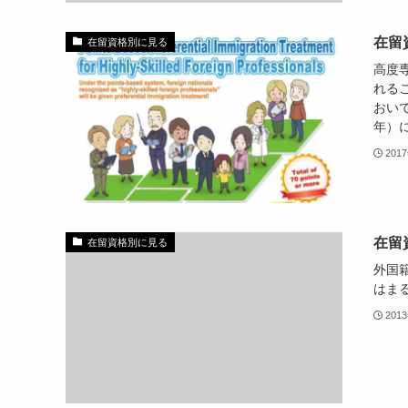
在留
在留資格別に見る
高度
れる
おいて
年）に
201
在留
在留資格別に見る
外国
はま
201