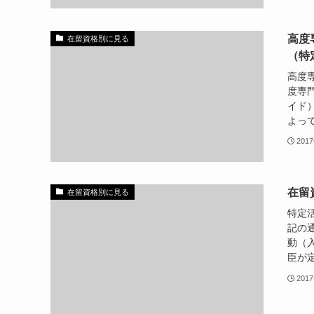
高度
在留資格別に見る
（特
高度
度専
イド
よって
201
在留
在留資格別に見る
特定
記の
動（
臣が定
201