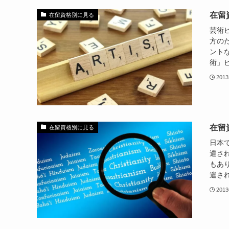
在留
在留資格別に見る
芸術
方の
ント
術」ビ
201
在留
在留資格別に見る
日本
遣さ
もあ
遣され
201