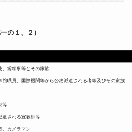
第一の１、２）
使、総領事等とその家族
事館職員、国際機関等から公務派遣される者等及びその家族
家等
派遣される宣教師等
者、カメラマン