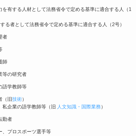
力を有する人材として法務省令で定める基準に適合する人（1
資する者として法務省令で定める基準に適合する人（2号）
理者
等
護師
業等の研究者
の語学教師等
者（旧
技術
）
、私企業の語学教師等（旧
人文知識・国際業務
）
転勤者
ー、プロスポーツ選手等