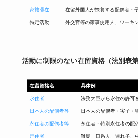
家族滞在
在留外国人が扶養する配偶者・
特定活動
外交官等の家事使用人、ワーキ
活動に制限のない在留資格（法別表
在留資格名
具体例
永住者
法務大臣から永住の許可
日本人の配偶者等
日本人の配偶者・実子・
永住者の配偶者等
永住者・特別永住者の配
定住者
難民、日系人、連れ子、