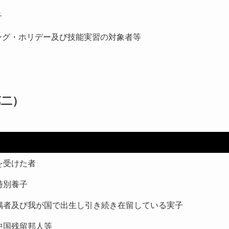
子
ング・ホリデー及び技能実習の対象者等
第二）
を受けた者
特別養子
偶者及び我が国で出生し引き続き在留している実子
中国残留邦人等