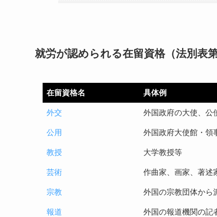
就労が認められる在留資格（法別表
在留資格名
具体例
外交
外国政府の大使、公
公用
外国政府大使館・領
教授
大学教授等
芸術
作曲家、画家、著述
宗教
外国の宗教団体から
報道
外国の報道機関の記