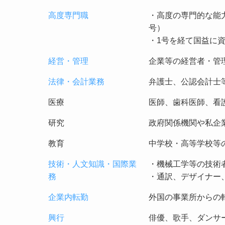
高度専門職
・高度の専門的な能
号）
・1号を経て国益に
経営・管理
企業等の経営者・管
法律・会計業務
弁護士、公認会計士
医療
医師、歯科医師、看
研究
政府関係機関や私企
教育
中学校・高等学校等
技術・人文知識・国際業
・機械工学等の技術
務
・通訳、デザイナー
企業内転勤
外国の事業所からの
興行
俳優、歌手、ダンサ