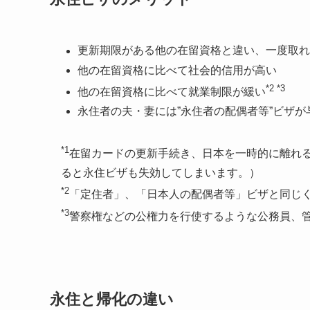
更新期限がある他の在留資格と違い、一度取れ
他の在留資格に比べて社会的信用が高い
*2 *3
他の在留資格に比べて就業制限が緩い
永住者の夫・妻には”永住者の配偶者等”ビザが
*1
在留カードの更新手続き、日本を一時的に離れ
ると永住ビザも失効してしまいます。）
*2
「定住者」、「日本人の配偶者等」ビザと同じ
*3
警察権などの公権力を行使するような公務員、
永住と帰化の違い