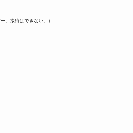
バー。接待はできない。）