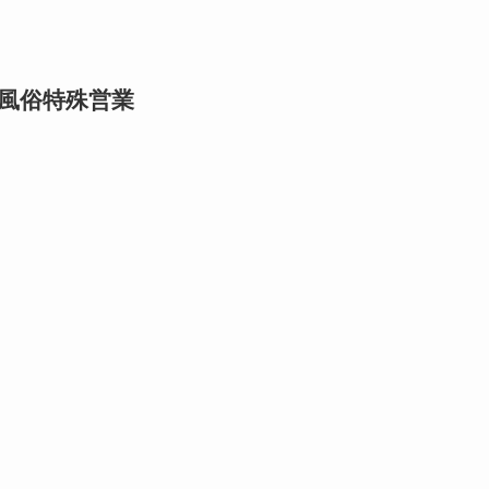
風俗特殊営業