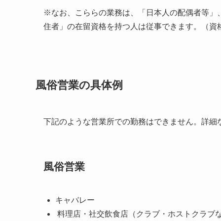
※なお、こららの業務は、「日本人の配偶者等」
住者」の在留資格を持つ人は従事できます。（資
風俗営業の具体例
下記のような営業所での勤務はできません。詳細
風俗営業
キャバレー
料理店・社交飲食店（クラブ・ホストクラブ