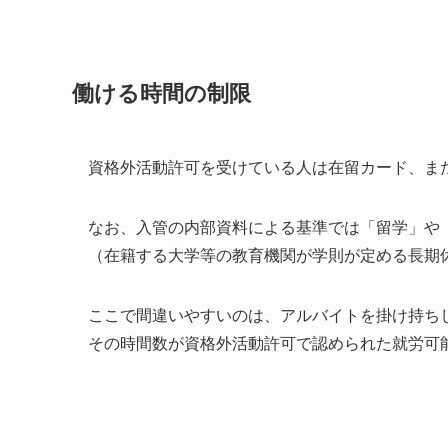
働ける時間の制限
資格外活動許可を受けている人は在留カード、ま
なお、入管の内部資料による基準では「留学」や
（在籍する大学等の教育機関が学則が定める長期
ここで間違いやすいのは、アルバイトを掛け持ち
その時間数が資格外活動許可で認められた就労可