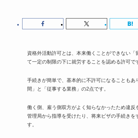
資格外活動許可とは、本来働くことができない「
て一定の制限の下に就労することを認める許可で
手続きが簡単で、基本的に不許可になることもあ
間」と「従事する業務」の2点です。
働く側、雇う側双方がよく知らなかったため違反
管理局から指導を受けたり、将来ビザの手続きを
す。