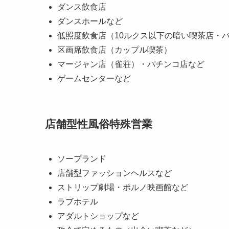
ダンス飲食店
ダンスホールなど
低照度飲食店（10ルクス以下の暗い喫茶店・
区画席飲食店（カップル喫茶）
マージャン店（雀荘）・パチンコ店など
ゲームセンターなど
店舗型性風俗特殊営業
ソープランド
店舗型ファッションヘルスなど
ストリップ劇場・ポルノ映画館など
ラブホテル
アダルトショップなど